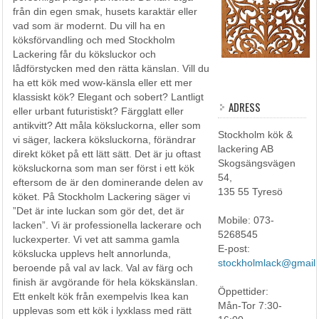
från din egen smak, husets karaktär eller
vad som är modernt. Du vill ha en
köksförvandling och med Stockholm
Lackering får du köksluckor och
lådförstycken med den rätta känslan. Vill du
ha ett kök med wow-känsla eller ett mer
klassiskt kök? Elegant och sobert? Lantligt
ADRESS
eller urbant futuristiskt? Färgglatt eller
antikvitt? Att måla köksluckorna, eller som
Stockholm kök &
vi säger, lackera köksluckorna, förändrar
lackering AB
direkt köket på ett lätt sätt. Det är ju oftast
Skogsängsvägen
köksluckorna som man ser först i ett kök
54,
eftersom de är den dominerande delen av
135 55 Tyresö
köket. På Stockholm Lackering säger vi
”Det är inte luckan som gör det, det är
Mobile: 073-
lacken”. Vi är professionella lackerare och
5268545
luckexperter. Vi vet att samma gamla
E-post:
kökslucka upplevs helt annorlunda,
stockholmlack@gmail
beroende på val av lack. Val av färg och
finish är avgörande för hela kökskänslan.
Öppettider:
Ett enkelt kök från exempelvis Ikea kan
Mån-Tor 7:30-
upplevas som ett kök i lyxklass med rätt