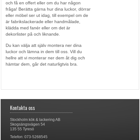
och få en offert eller om du har någon
fråga! Berätta gärna hur dina luckor, dörrar
eller möbel ser ut idag, till exempel om de
är fabrikslackerade eller handmålade,
klädda med fanér eller om det är
dekorlister på och liknande.
Du kan välja att själv montera ner dina
luckor och lämna in dem till oss. Vill du
hellre att vi monterar ner dem åt dig och
hämtar dem, går det naturligtvis bra.
Kontakta oss
Stockholm kök & lackering AB
Skogsängsvägen 54
135 55 Tyresö
Telefon: 073-5268545