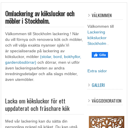
Omlackering av köksluckor och
VÄLKOMMEN
möbler i Stockholm.
Välkommen till
Lackering
Välkommen till Stockholm lackering ! När
köksluckor
du vill förnya och renovera kök och möbler,
Stockholm
.
och vill välja exakta nyanser själv.Vi
är specialiserade på lackering av
köksluckor, möbler
(stolar, bord, bokhyllor,
garderobsdörrar)
och dörrar, men vi utför
även lackeringsarbeten av andra
Extra sidor
inredningsdetaljer och alla slags möbler,
även utemöbler.
GALLERI
Lacka om köksluckor för ett
VÄGGDEKORATION
uppdaterat och fräschare kök
Med vår lackering kan du sätta din
personliga prägel på köket. Du kan utgå