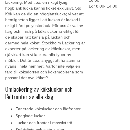
16:00
lackering. Med t.ex. en riktigt lyxig,
Lör 8:00- 14:00
högblank lucka känns köket exklusivt. Sto
Kök kan ge dig en högglanslucka; vi vet att
hemligheten ligger i att luckan är lackad i
riktigt hård polyesterlack. För oss är val av
färg och finish på köksluckorna viktigt för
de skapar rätt känsla på luckan och
därmed hela köket. Stockholm Lackering är
experter på lackering av köksluckor, men
självklart kan vi lackera alla typer av
möbler. Det är t.ex. snyggt att ha samma
nyans i hela hemmet. Varför inte välja en
färg till köksdörren och köksmöblerna som
passar i det nya köket?
Omlackering av köksluckor
och
lådfronter av alla slag
Fanerade köksluckor och lådfronter
Speglade luckor
Luckor och fronter i massivt trä
Spårfrästa och släta luckor