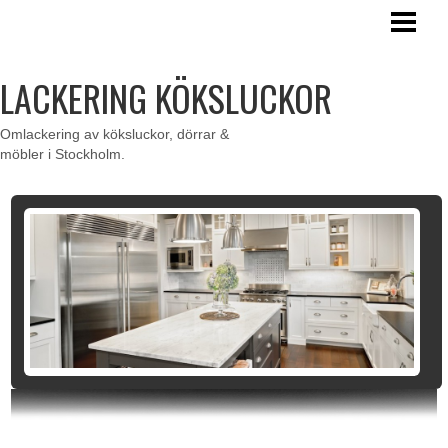
HEM
LACKERING
LACKERING KÖKSLUCKOR
KÖKSLUCKOR
Omlackering av köksluckor, dörrar &
LACKERING DÖRRAR
möbler i Stockholm.
VÄGGDEKORATION I TRÄ
KONTAKT